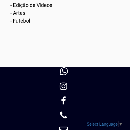
- Edição de Vídeos
- Artes
- Futebol




Select Language
▼
